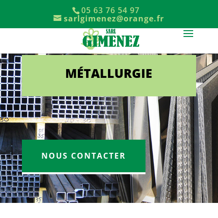
05 63 76 54 97
sarlgimenez@orange.fr
MÉTALLURGIE
Produits métallurgiques 1er choix et déclassés.
NOUS CONTACTER