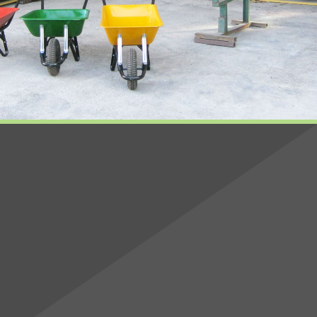
BESOIN D'UN RENSEIGNEMENT
Demander un devis
ou un renseignement en
cliquant ici
Tél.
Fax :
sarlgimenez@orange.fr